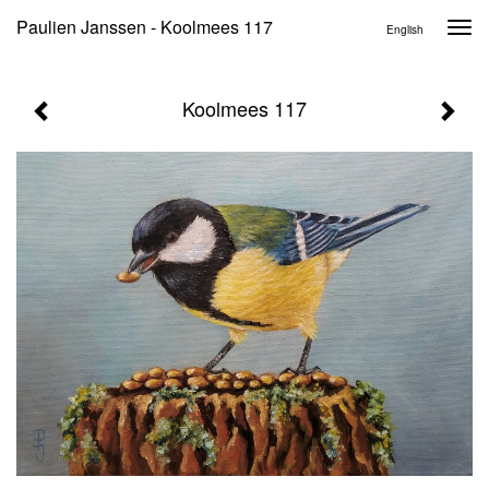
Paulien Janssen - Koolmees 117
Togg
English
navi
Koolmees 117