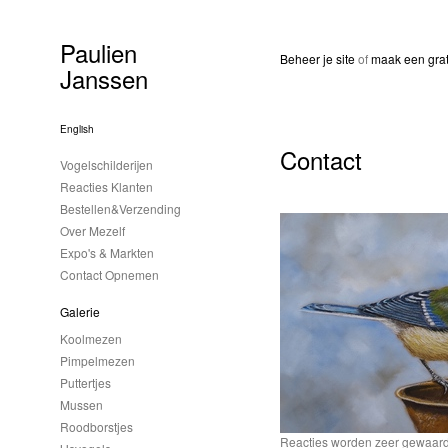
Paulien
Beheer je site
of
maak een grat
Janssen
English
Contact
Vogelschilderijen
Reacties Klanten
Bestellen&Verzending
Over Mezelf
Expo's & Markten
Contact Opnemen
Galerie
Koolmezen
Pimpelmezen
Puttertjes
Mussen
Roodborstjes
Reacties worden zeer gewaardee